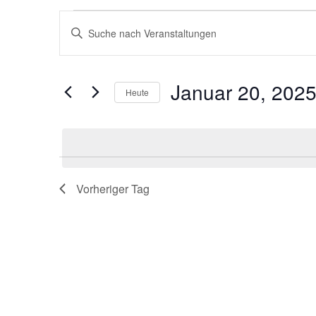
Veranstaltungen
Veranstaltungen
Bitte
für
Suche
Schlüsselwort
Januar
und
eingeben.
20,
Ansichten,
Suche
Januar 20, 202
2025
Navigation
nach
Heute
Veranstaltungen
Datum
Schlüsselwort.
wählen.
Vorheriger Tag