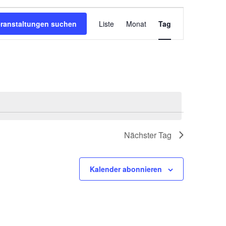
Veranstaltung
Ansichten-
eranstaltungen suchen
Liste
Monat
Tag
Navigation
Nächster Tag
Kalender abonnieren