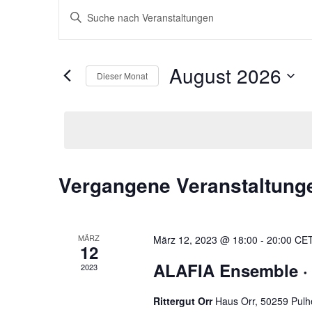
Veranstaltungen
Bitte
Suche
Schlüsselwort
und
eingeben.
Ansichten,
Suche
August 2026
Navigation
nach
Dieser Monat
Veranstaltungen
Datum
Schlüsselwort.
wählen.
Kalender
Vergangene Veranstaltung
von
Veranstaltungen
MÄRZ
März 12, 2023 @ 18:00
-
20:00
CE
12
ALAFIA Ensemble ·
2023
Rittergut Orr
Haus Orr, 50259 Pul