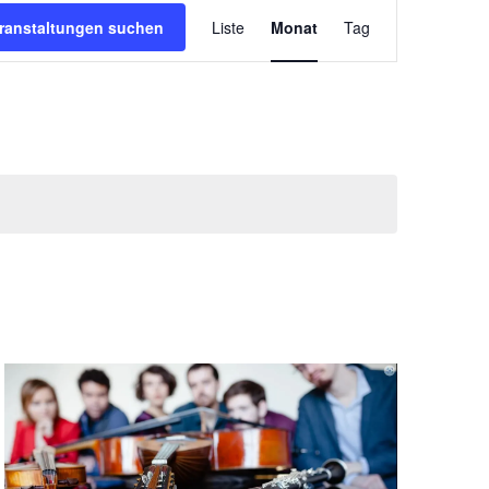
Veranstaltung
Ansichten-
ranstaltungen suchen
Liste
Monat
Tag
Navigation