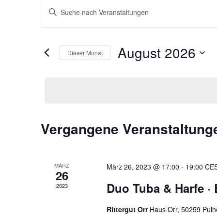
Veranstaltungen
Bitte
Suche
Schlüsselwort
und
eingeben.
Ansichten,
Suche
August 2026
Navigation
nach
Dieser Monat
Veranstaltungen
Datum
Schlüsselwort.
wählen.
Kalender
Vergangene Veranstaltung
von
Veranstaltungen
MÄRZ
März 26, 2023 @ 17:00
-
19:00
CE
26
Duo Tuba & Harfe ·
2023
Rittergut Orr
Haus Orr, 50259 Pul