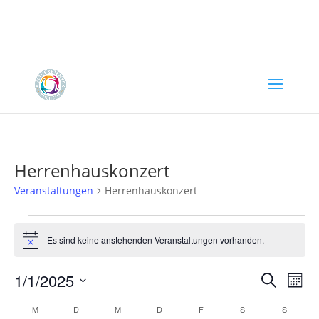
Herrenhauskonzert
Veranstaltungen
Herrenhauskonzert
Veranstaltungen
Es sind keine anstehenden Veranstaltungen vorhanden.
Hinweis
Verans
Ver
1/1/2025
Suche
Mona
Ans
Suche
Datum
Nav
Kalender
und
M
MONTAG
D
DIENSTAG
M
MITTWOCH
D
DONNERSTAG
F
FREITAG
S
SAMSTAG
S
SONNT
wählen.