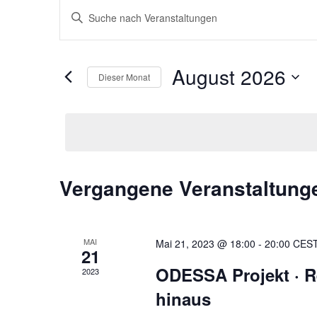
Veranstaltungen
Bitte
Suche
Schlüsselwort
und
eingeben.
Ansichten,
Suche
August 2026
Navigation
nach
Dieser Monat
Veranstaltungen
Datum
Schlüsselwort.
wählen.
Kalender
Vergangene Veranstaltung
von
Veranstaltungen
MAI
Mai 21, 2023 @ 18:00
-
20:00
CES
21
ODESSA Projekt · R
2023
hinaus