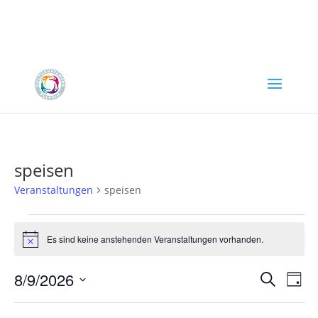
speisen
Veranstaltungen
speisen
Veranstaltungen
für
Es sind keine anstehenden Veranstaltungen vorhanden.
Hinweis
August
Verans
Ver
9,
8/9/2026
Suche
Tag
Ans
Suche
2026
Datum
Nav
und
wählen.