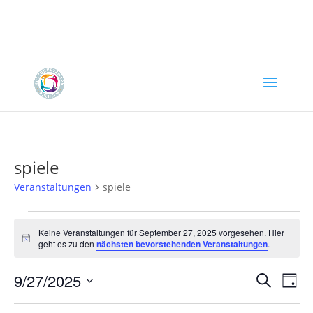
spiele
Veranstaltungen
spiele
Veranstaltungen
für
Keine Veranstaltungen für September 27, 2025 vorgesehen. Hier
Hinweis
geht es zu den
nächsten bevorstehenden Veranstaltungen
.
September
27,
Verans
Ver
9/27/2025
Suche
Tag
2025
Ans
Suche
Datum
Nav