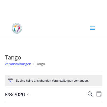
Tango
Veranstaltungen
Tango
Veranstaltungen
für
Es sind keine anstehenden Veranstaltungen vorhanden.
Hinweis
August
Verans
Ver
8,
8/8/2026
Suche
Tag
Ans
Suche
2026
Datum
Nav
und
wählen.