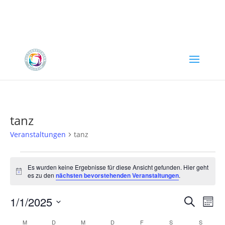
tanz
Veranstaltungen
tanz
Veranstaltungen
Es wurden keine Ergebnisse für diese Ansicht gefunden. Hier geht
Hinweis
es zu den
nächsten bevorstehenden Veranstaltungen
.
Verans
Ver
1/1/2025
Suche
Mona
Ans
Suche
Datum
Nav
Kalender
M
MONTAG
D
DIENSTAG
M
MITTWOCH
D
DONNERSTAG
F
FREITAG
S
SAMSTAG
S
SONNT