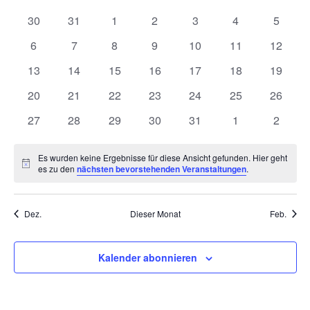
und
wählen.
von
Ansich
0
0
0
0
0
0
0
30
31
1
2
3
4
5
Veranstaltungen
Naviga
Veranstaltungen
Veranstaltungen
Veranstaltungen
Veranstaltungen
Veranstaltungen
Veranstaltunge
Veranst
0
0
0
0
0
0
0
6
7
8
9
10
11
12
Veranstaltungen
Veranstaltungen
Veranstaltungen
Veranstaltungen
Veranstaltungen
Veranstaltungen
Veranst
0
0
0
0
0
0
0
13
14
15
16
17
18
19
Veranstaltungen
Veranstaltungen
Veranstaltungen
Veranstaltungen
Veranstaltungen
Veranstaltungen
Veranst
0
0
0
0
0
0
0
20
21
22
23
24
25
26
Veranstaltungen
Veranstaltungen
Veranstaltungen
Veranstaltungen
Veranstaltungen
Veranstaltungen
Veranst
0
0
0
0
0
0
0
27
28
29
30
31
1
2
Veranstaltungen
Veranstaltungen
Veranstaltungen
Veranstaltungen
Veranstaltungen
Veranstaltunge
Veranst
Es wurden keine Ergebnisse für diese Ansicht gefunden. Hier geht
Hinweis
es zu den
nächsten bevorstehenden Veranstaltungen
.
Dez.
Dieser Monat
Feb.
Kalender abonnieren