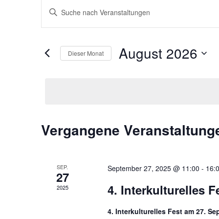
Veranstaltungen
Bitte
Suche
Schlüsselwort
und
eingeben.
Ansichten,
Suche
August 2026
Navigation
nach
Dieser Monat
Veranstaltungen
Datum
Schlüsselwort.
wählen.
Kalender
Vergangene Veranstaltung
von
Veranstaltungen
SEP.
September 27, 2025 @ 11:00
-
16:
27
4. Interkulturelles 
2025
4. Interkulturelles Fest am 27. 